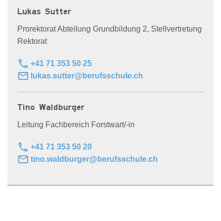
Lukas Sutter
Prorektorat Abteilung Grundbildung 2, Stellvertretung
Rektorat
phone
+41 71 353 50 25
mail
lukas.sutter@berufsschule.ch
Tino Waldburger
Leitung Fachbereich Forstwart/-in
phone
+41 71 353 50 20
mail
tino.waldburger@berufsschule.ch