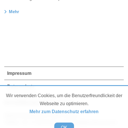
chevron_right
Mehr
Impressum
Datenschutz
Wir verwenden Cookies, um die Benutzerfreundlickeit der
Berufsbildungszentrum Herisau
Webseite zu optimieren.
Mehr zum Datenschutz erfahren
Waisenhausstrasse 6 | 9100 Herisau
Telefon
+41 71 353 50 20
|
sekretariat@berufsschule.ch
OK